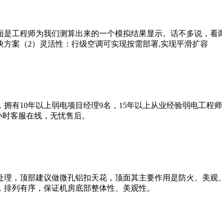
面是工程师为我们测算出来的一个模拟结果显示。话不多说，看
方案（2）灵活性：行级空调可实现按需部署,实现平滑扩容
拥有10年以上弱电项目经理9名，15年以上从业经验弱电工程
4小时客服在线，无忧售后。
处理，顶部建议做微孔铝扣天花，顶面其主要作用是防火、美观
，排列有序，保证机房底部整体性、美观性。