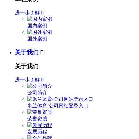
进一步了解

国内案例
国外案例
关于我们

关于我们
进一步了解

公司简介
米兰体育·公司网站登录入口
荣誉资质
发展历程