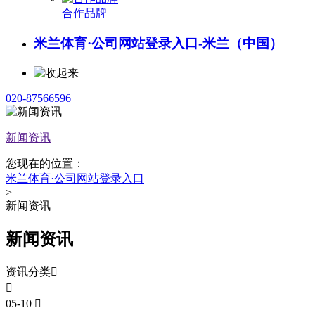
合作品牌
米兰体育·公司网站登录入口-米兰（中国）
020-87566596
新闻资讯
您现在的位置：
米兰体育·公司网站登录入口
>
新闻资讯
新闻资讯
资讯分类


05-10
