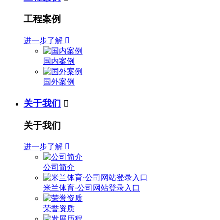
工程案例
进一步了解

国内案例
国外案例
关于我们

关于我们
进一步了解

公司简介
米兰体育·公司网站登录入口
荣誉资质