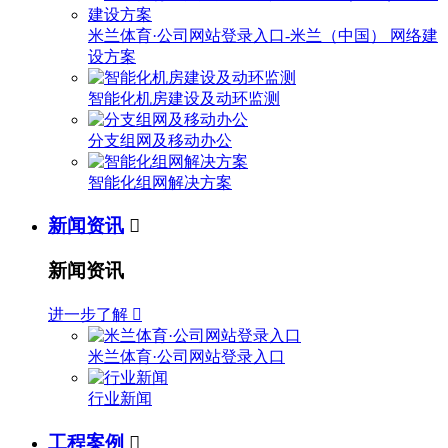
米兰体育·公司网站登录入口-米兰（中国） 网络建
设方案
智能化机房建设及动环监测
分支组网及移动办公
智能化组网解决方案
新闻资讯

新闻资讯
进一步了解

米兰体育·公司网站登录入口
行业新闻
工程案例
