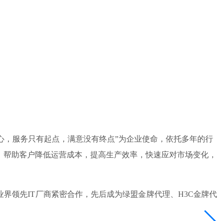
中心，服务只有起点，满意没有终点”为企业使命，依托多年的行
，帮助客户降低运营成本，提高生产效率，快速应对市场变化，
领先IT厂商紧密合作，先后成为绿盟金牌代理、H3C金牌代