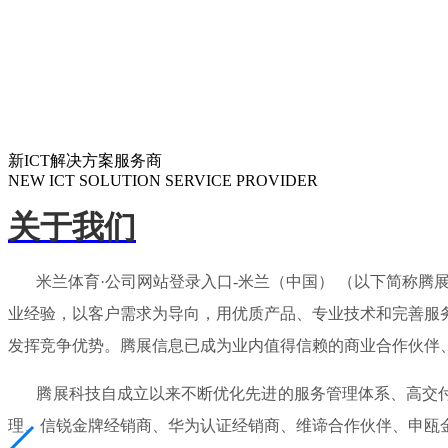
新ICT解决方案服务商
NEW ICT SOLUTION SERVICE PROVIDER
关于我们
米兰体育·公司网站登录入口-米兰（中国） （以下简称腾展
业经验，以客户需求为导向，用优质产品、专业技术和完善服
发挥竞争优势。腾展信息已成为业内值得信赖的商业合作伙伴
腾展科技自成立以来不断优化先进的服务管理体系、高交付能
理、信锐金牌经销商、华为认证经销商、维谛合作伙伴、申瓯