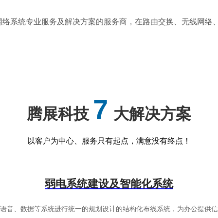
IT网络系统专业服务及解决方案的服务商，在路由交换、无线网
7
腾展科技
大解决方案
以客户为中心、服务只有起点，满意没有终点！
弱电系统建设及智能化系统
有语音、数据等系统进行统一的规划设计的结构化布线系统，为办公提供信