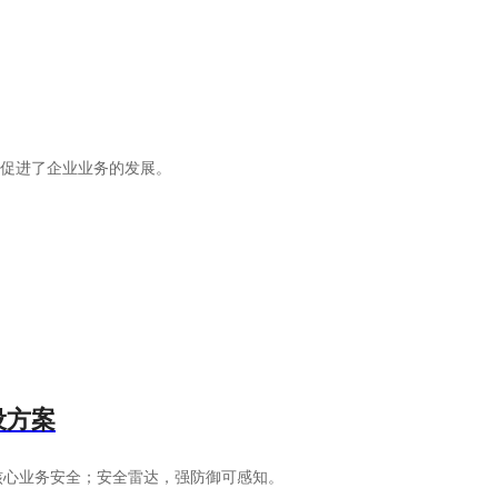
促进了企业业务的发展。
设方案
保核心业务安全；安全雷达，强防御可感知。